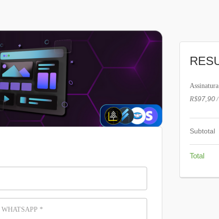
RES
Assinatura
97,90
R$
Subtotal
Total
 WHATSAPP
*