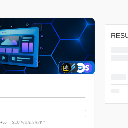
RES
Assinatur
97,00
R$
Subtotal
Total
+55
SEU WHATSAPP
*