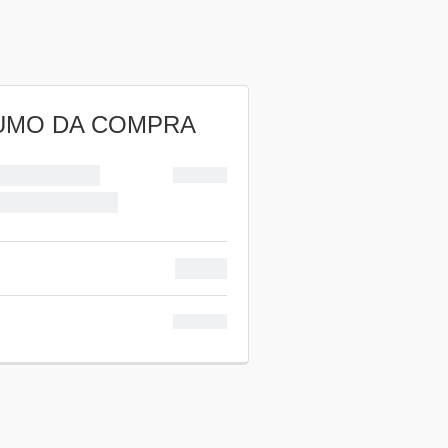
UMO DA COMPRA
R$
97,00
a Landing Page
× 1
/ mês
97,00
R$
R$
97,00